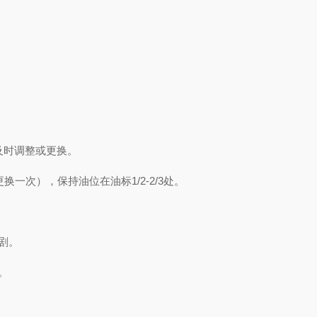
。
及时调整或更换。
一次），保持油位在油标1/2-2/3处。
加剧。
脂。